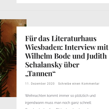
Für das Literaturhaus
Wiesbaden: Interview mit
Wilhelm Bode und Judith
Schalansky über
„Tannen“
11. Dezember 2020
Schreibe einen Kommentar
Weihnachten kommt immer so plötzlich und
irgendwann muss man noch ganz schnell