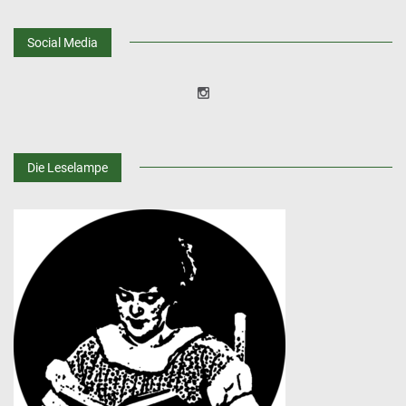
Social Media
Die Leselampe