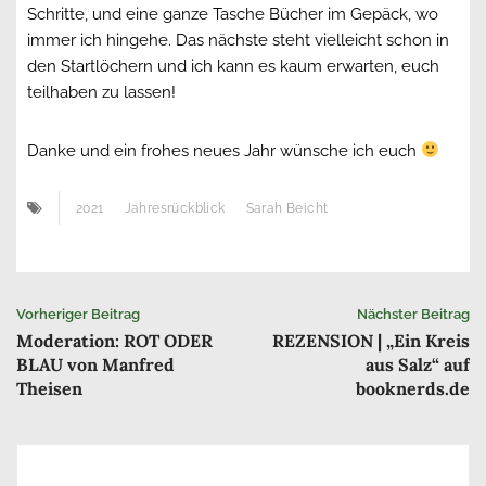
Schritte, und eine ganze Tasche Bücher im Gepäck, wo
immer ich hingehe. Das nächste steht vielleicht schon in
den Startlöchern und ich kann es kaum erwarten, euch
teilhaben zu lassen!
Danke und ein frohes neues Jahr wünsche ich euch
2021
Jahresrückblick
Sarah Beicht
Beitrags-
Vorheriger Beitrag
Nächster Beitrag
Moderation: ROT ODER
REZENSION | „Ein Kreis
Navigation
BLAU von Manfred
aus Salz“ auf
Theisen
booknerds.de