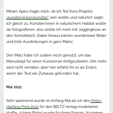
Miriam Spies fragte mich, ob ich Teil ihres Projekts
„künstler:krisen:künstler“
sein wollte und natürlich sagte
ich gleich zu. Künstler:innen in natürlichem Habitat wollte
sie fotografieren, also setzte ich mich mit Jogginghose an
den Schreibtisch. Dabei heraus kamen wunderbare Bilder
und tolle Ausstellungen in ganz Mainz.
Den März habe ich zudem noch genutzt, um das
Manuskript für einen Kurzroman fertigzustellen. Viel mehr
wird nicht verraten, aber hier erfahrt ihr es als Erstes,
wenn der Text ein Zuhause gefunden hat…
Mai 2021
Sehr spannend wurde es Anfang Mai als ich den
Peter-
Härtling-Preis 2021
für den BELTZ-Verlag moderieren
durfte. Juliane Pickel wurde für ihren Roman „Krummer