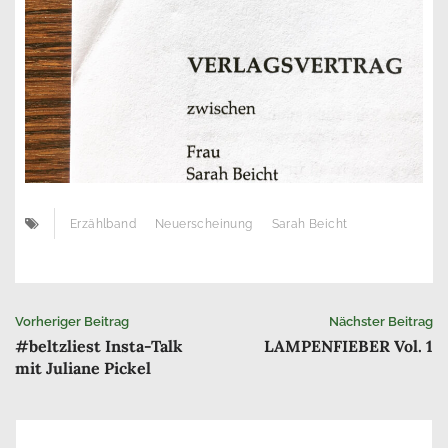
Erzählband
Neuerscheinung
Sarah Beicht
Beitrags-
Vorheriger Beitrag
Nächster Beitrag
#beltzliest Insta-Talk
LAMPENFIEBER Vol. 1
Navigation
mit Juliane Pickel