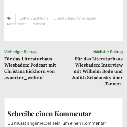
LetterwaldMainz
Literaturhaus Wiesbaden
Moderation
Podcast
Beitrags-
Vorheriger Beitrag
Nächster Beitrag
Für das Literaturhaus
Für das Literaturhaus
Navigation
Wiesbaden: Podcast mit
Wiesbaden: Interview
Christina Eickhorn von
mit Wilhelm Bode und
„woerter_welten“
Judith Schalansky über
„Tannen“
Schreibe einen Kommentar
Du musst
angemeldet
sein, um einen Kommentar