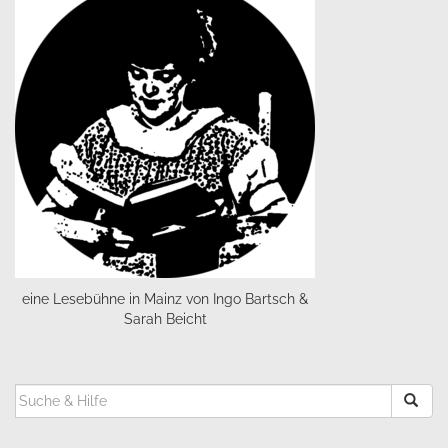
eine Lesebühne in Mainz von Ingo Bartsch &
Sarah Beicht
SUCHEN
NACH: