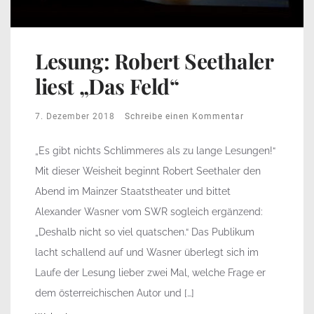
Lesung: Robert Seethaler
liest „Das Feld“
7. Dezember 2018
Schreibe einen Kommentar
„Es gibt nichts Schlimmeres als zu lange Lesungen!“
Mit dieser Weisheit beginnt Robert Seethaler den
Abend im Mainzer Staatstheater und bittet
Alexander Wasner vom SWR sogleich ergänzend:
„Deshalb nicht so viel quatschen.“ Das Publikum
lacht schallend auf und Wasner überlegt sich im
Laufe der Lesung lieber zwei Mal, welche Frage er
dem österreichischen Autor und […]